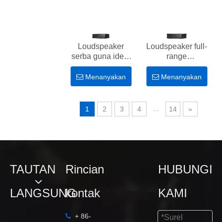
Loudspeaker
Loudspeaker full-
serba guna ideal
range
1x12 inci
U215V/U215DA
U112V/U112VA
2x15 inci 2 arah
Menanyakan
Menanyakan
1200W/1500W
...
1
2
3
4
14
»
TAUTAN
Rincian
HUBUNGI
LANGSUNG
kontak
KAMI
+ 86-
