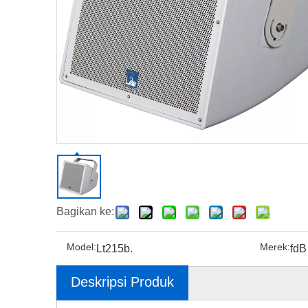
Bagikan ke:
Model:
Merek:
Lt215b.
fdB
Deskripsi Produk