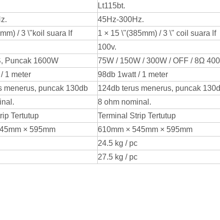
Lt115bt.
Hz.
45Hz-300Hz.
mm) / 3 \"koil suara lf
1 × 15 \"(385mm) / 3 \" coil suara lf
100v.
, Puncak 1600W
75W / 150W / 300W / OFF / 8Ω 40
/ 1 meter
98db 1watt / 1 meter
s menerus, puncak 130db
124db terus menerus, puncak 130
nal.
8 ohm nominal.
rip Tertutup
Terminal Strip Tertutup
545mm × 595mm
610mm × 545mm × 595mm
24.5 kg / pc
27.5 kg / pc