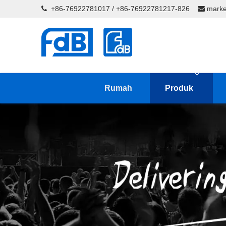
+86-76922781017 / +86-76922781217-826
marke


Rumah
Produk