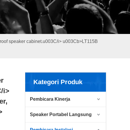
roof speaker cabinet.u003C/i> u003Cb>LT115B
r
Kategori Produk
/i>
Pembicara Kinerja
r,
>
Speaker Portabel Langsung
Pembicara Instalasi