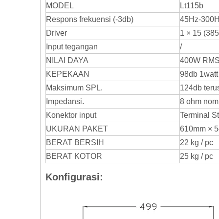
MODEL
Lt115b
Respons frekuensi (-3db)
45Hz-300
Driver
1 × 15 (385
Input tegangan
/
NILAI DAYA
400W RMS
KEPEKAAN
98db 1watt 
Maksimum SPL.
124db teru
Impedansi.
8 ohm nomi
Konektor input
Terminal St
UKURAN PAKET
610mm × 
BERAT BERSIH
22 kg / pc
BERAT KOTOR
25 kg / pc
Konfigurasi: