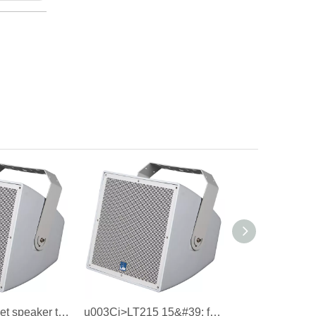
15&#39; kabinet speaker tahan air lengkap.
u003Ci>LT215 15&#39; full range speaker cabinet ,waterproof speaker cabinet.u003C/i> u003Cb>LT215 15&#39; kabinet speaker lengkap, kabinet speaker tahan air.u003C/b> u003Ci>IP56u003C/i> u003Cb>IP56u003C/b>