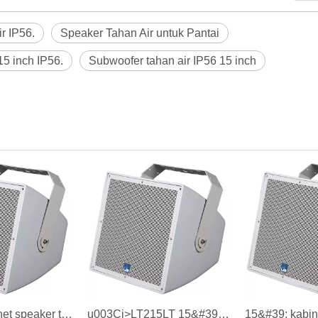
r IP56.
Speaker Tahan Air untuk Pantai
5 inch IP56.
Subwoofer tahan air IP56 15 inch
15&#39; kabinet speaker tahan air lengkap untuk taman
u003Ci>LT215LT 15&#39; full range speaker cabinet ,waterproof speaker cabinet.u003C/i> u003Cb>LT215LT 15&#39; kabinet speaker lengkap, kabinet speaker tahan air.u003C/b> u003Ci>IP56u003C/i> u003Cb>IP56u003C/b>