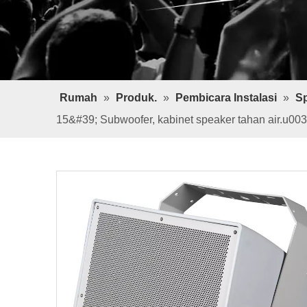
Rumah
»
Produk.
»
Pembicara Instalasi
»
Sp
15&#39; Subwoofer, kabinet speaker tahan air.u