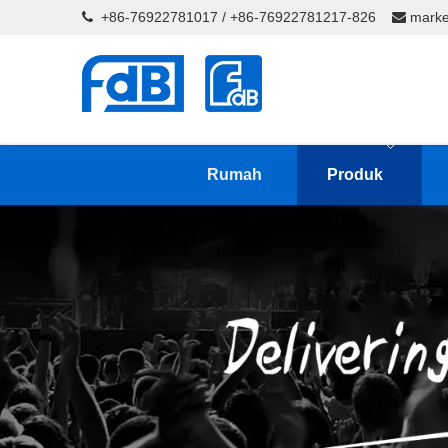
+86-76922781017 / +86-76922781217-826
marke


Rumah
Produk