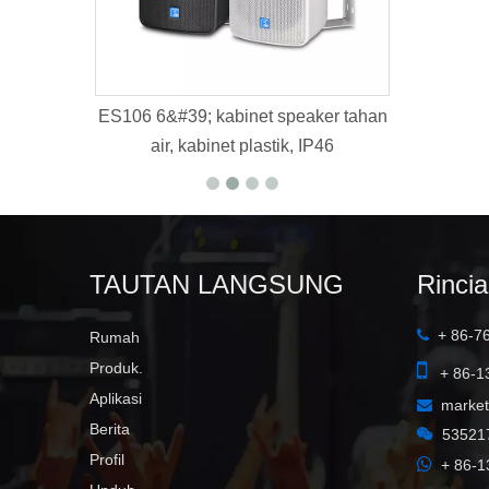
abinet speaker tahan
K112B
et plastik, IP46
TAUTAN LANGSUNG
Rinci
+ 86-7

Rumah

Produk.
+ 86-1
Aplikasi
marke

Berita

53521
Profil

+ 86-1