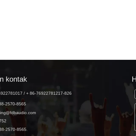
DLA410 2x10 inci full range 500W
line array speaker
an kontak
6922781017 / + 86-76922781217-826
38-2570-8565
ting@fdbaudio.com
752
38-2570-8565.