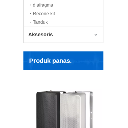
diafragma
Recone-kit
Tanduk
Aksesoris
Produk panas.