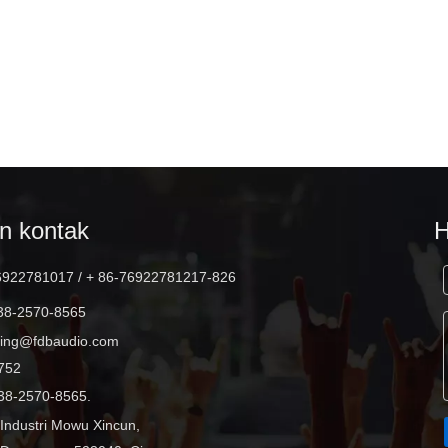
DLA410 2x10 inci full range 500W
line array speaker
an kontak
6922781017 / + 86-76922781217-826
38-2570-8565
ting@fdbaudio.com
752
38-2570-8565.
k Industri Mowu Xincun,