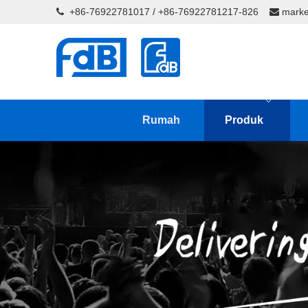
+86-76922781017 / +86-76922781217-826
marke


Rumah
Produk