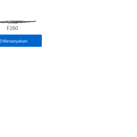
F260
Menanyakan