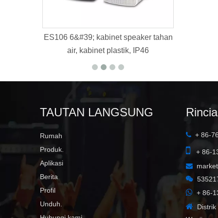
6&#39; kabinet speaker tahan
K112B
air, kabinet plastik, IP46
TAUTAN LANGSUNG
Rinci
+ 86-7

Rumah

Produk.
+ 86-1
Aplikasi
marke

Berita

53521
Profil

+ 86-1
Unduh.

Distri
Hubungi kami