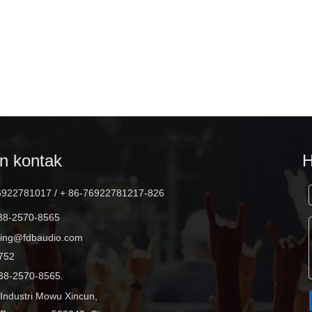
DLA410 2x10 inci full range 500W
line array speaker
an kontak
6922781017 / + 86-76922781217-826
38-2570-8565
ting@fdbaudio.com
752
38-2570-8565.
k Industri Mowu Xincun,