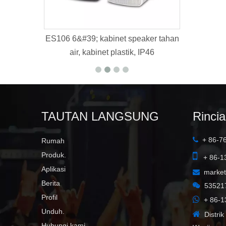
&#39; kabinet speaker tahan
K112B
ir, kabinet plastik, IP46
TAUTAN LANGSUNG
Rinci
+ 86-7

Rumah

Produk.
+ 86-1
Aplikasi
marke

Berita

53521
Profil

+ 86-1
Unduh.

Distri
Hubungi kami