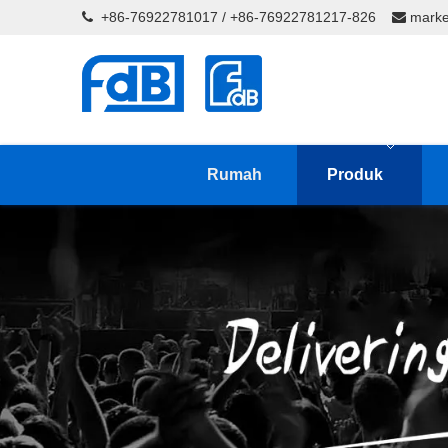
+86-76922781017 / +86-76922781217-826
marke


Rumah
Produk