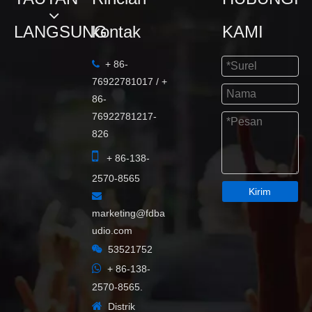
LANGSUNG
kontak
KAMI
+ 86-

76922781017 / +
86-
76922781217-
826

+ 86-138-
2570-8565
Kirim

marketing@fdba
udio.com

53521752

+ 86-138-
2570-8565.

Distrik