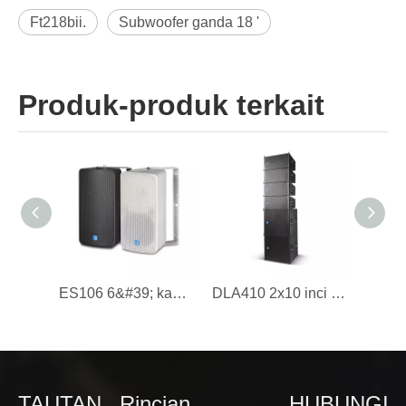
Ft218bii.
Subwoofer ganda 18 '
Produk-produk terkait
ES106 6&#39; kabinet speaker tahan air, kabinet plastik, IP46
DLA410 2x10 inci full range 500W line array speaker
TAUTAN
Rincian
HUBUNGI