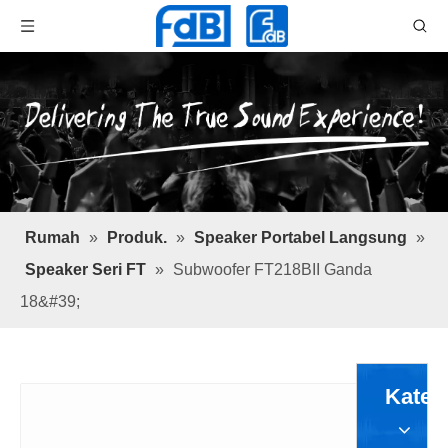
Rumah
»
Produk.
»
Speaker Portabel Langsung
»
Speaker Seri FT
»
Subwoofer FT218BII Ganda
18&#39;
Kateg