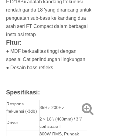
FT218Bⅱ adalah kandang frekuensi
rendah ganda 18 'yang dirancang untuk
penguatan sub-bass ke kandang dua
arah seri FT Compact dalam berbagai
instalasi tetap
Fitur:
● MDF berkualitas tinggi dengan
spesial Cat perlindungan lingkungan
● Desain bass-refleks
Spesifikasi:
Respons
35Hz-200Hz.
frekuensi (-3db)
2 × 18 \"(460mm) / 3 \"
Driver
coil suara lf
800W RMS, Puncak