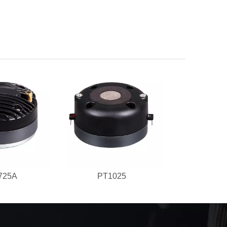
725A
PT1025