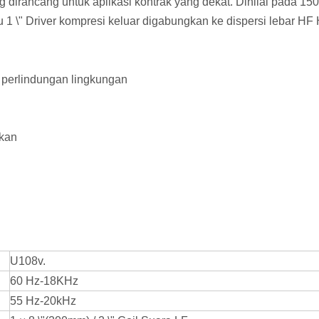
irancang untuk aplikasi kontrak yang dekat. Dinilai pada 150
 1 \" Driver kompresi keluar digabungkan ke dispersi lebar HF 
t perlindungan lingkungan
ikan
U108v.
60 Hz-18KHz
55 Hz-20kHz