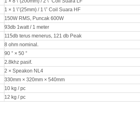
1 × 8 \"(200mm) / 2 \" Coil Suara LF
1 × 1 \"(25mm) / 1 \" Coil Suara HF
150W RMS, Puncak 600W
93db 1watt / 1 meter
115db terus menerus, 121 db Peak
8 ohm nominal.
90 ° × 50 °
2.8khz pasif.
2 × Speakon NL4
330mm × 320mm × 540mm
10 kg / pc
12 kg / pc