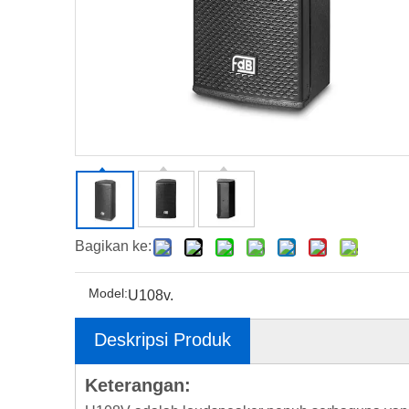
Bagikan ke:
Model:
U108v.
Deskripsi Produk
Keterangan: