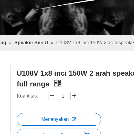
ung
»
Speaker Seri U
»
U108V 1x8 inci 150W 2 arah speaker
U108V 1x8 inci 150W 2 arah speak
full range
Kuantitas:
Menanyakan