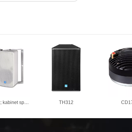
ES106 6&#39; kabinet speaker tahan air, kabinet plastik, IP46
TH312
CD1