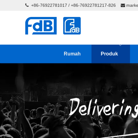
+86-76922781017 / +86-76922781217-826
marke


Rumah
Produk