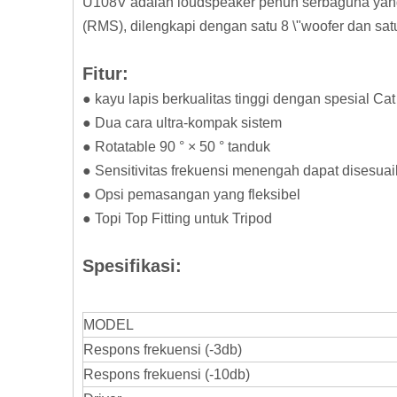
U108V adalah loudspeaker penuh serbaguna yang d
(RMS), dilengkapi dengan satu 8 \"woofer dan satu
Fitur:
● kayu lapis berkualitas tinggi dengan spesial Ca
● Dua cara ultra-kompak sistem
● Rotatable 90 ° × 50 ° tanduk
● Sensitivitas frekuensi menengah dapat disesua
● Opsi pemasangan yang fleksibel
● Topi Top Fitting untuk Tripod
Spesifikasi:
MODEL
Respons frekuensi (-3db)
Respons frekuensi (-10db)