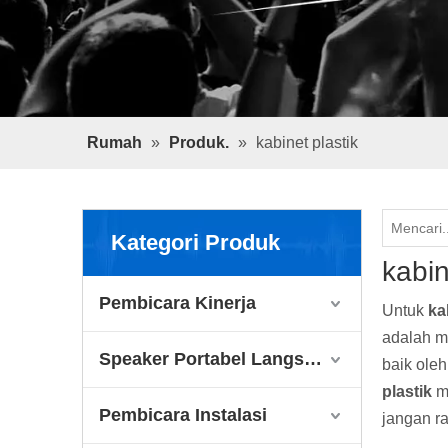
Rumah
»
Produk.
»
kabinet plastik
Kategori Produk
kabin
Pembicara Kinerja
Untuk
ka
adalah m
Speaker Portabel Langsung
baik ole
plastik
me
Pembicara Instalasi
jangan r