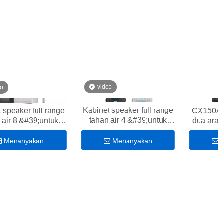
video
eo
Kabinet speaker full range
 speaker full range
CX150A
tahan air 4 &#39;untuk
 air 8 &#39;untuk
dua ara
gereja
gereja
Menanyakan
Menanyakan