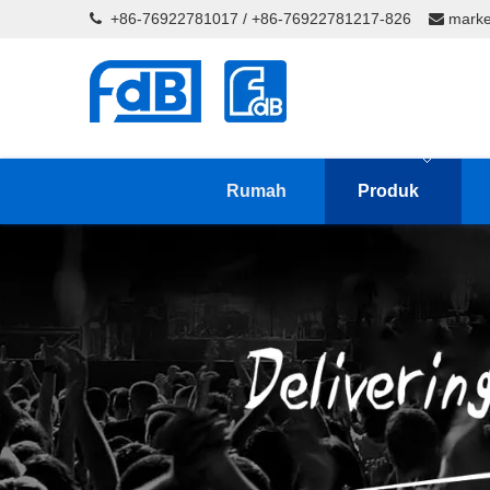
+86-76922781017 / +86-76922781217-826
marke


Rumah
Produk