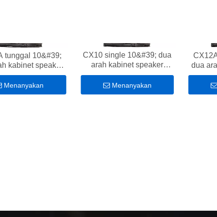
CX10 single 10&#39; dua
 tunggal 10&#39;
CX12A
arah kabinet speaker
ah kabinet speaker
dua ara
lengkap
lengkap
Menanyakan
Menanyakan
 2x10 inci full range 500W
line array speaker