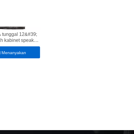
 tunggal 12&#39;
h kabinet speaker
lengkap
Menanyakan