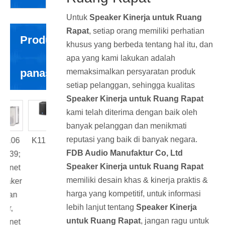
Untuk
Speaker Kinerja untuk Ruang
Rapat
, setiap orang memiliki perhatian
Produk
khusus yang berbeda tentang hal itu, dan
apa yang kami lakukan adalah
panas.
memaksimalkan persyaratan produk
setiap pelanggan, sehingga kualitas
Speaker Kinerja untuk Ruang Rapat
kami telah diterima dengan baik oleh
banyak pelanggan dan menikmati
reputasi yang baik di banyak negara.
06
K112B
DLA410
FDB Audio Manufaktur Co, Ltd
39;
2x10
Speaker Kinerja untuk Ruang Rapat
net
inci full
memiliki desain khas & kinerja praktis &
ker
range
harga yang kompetitif, untuk informasi
an
500W
lebih lanjut tentang
Speaker Kinerja
,
line
untuk Ruang Rapat
, jangan ragu untuk
net
array