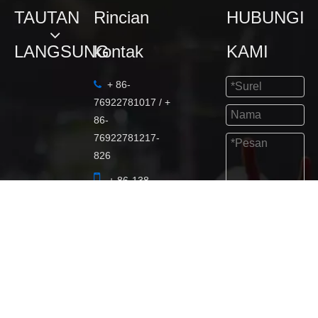
TAUTAN
Rincian
HUBUNGI
LANGSUNG
kontak
KAMI
+ 86-

76922781017 / +
86-
76922781217-
826

+ 86-138-
2570-8565
Kirim

marketing@fdba
udio.com

53521752

+ 86-138-
2570-8565.