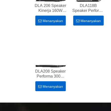
DLA 206 Speaker
DLA118B
Kinerja 160W
Speaker Performa
pasif Untuk ruang
600W Baru Untuk
rapat
ruang rapat
Menanyakan
Menanyakan
DLA208 Speaker
Performa 300W
baru Untuk ruang
rapat
Menanyakan