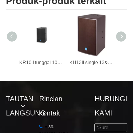
Produk-produk terkait
KR10II tunggal 10&#39; dua arah kabinet speaker lengkap yang dirancang untuk ruang KTV
KH13II single 13&#39; dua arah kabinet speaker lengkap yang dirancang untuk ruangan KTV
TAUTAN
Rincian
HUBUNGI
LANGSUNG
kontak
KAMI
+ 86-
