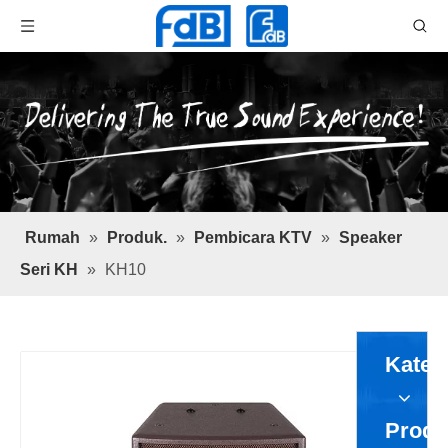
Rumah
»
Produk.
»
Pembicara KTV
»
Speaker
Seri KH
»
KH10
Kateg
Produ