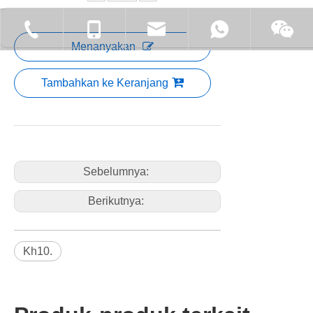
+ 86-76922781017-826
+ 86-138-
Menanyakan
Tambahkan ke Keranjang
Sebelumnya:
Berikutnya:
Kh10.